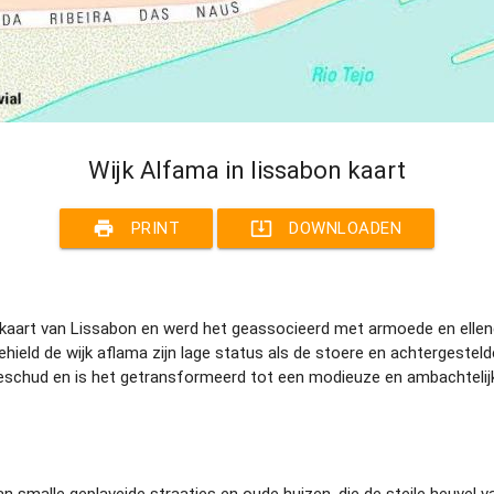
Wijk Alfama in lissabon kaart
print
system_update_alt
PRINT
DOWNLOADEN
 kaart van Lissabon en werd het geassocieerd met armoede en elle
hield de wijk aflama zijn lage status als de stoere en achtergeste
schud en is het getransformeerd tot een modieuze en ambachtelijke 
n smalle geplaveide straatjes en oude huizen, die de steile heuvel