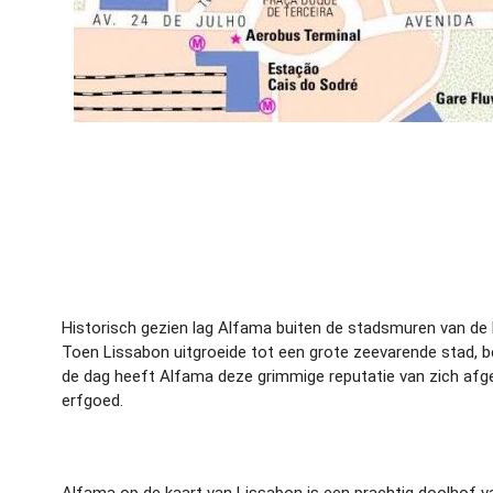
Historisch gezien lag Alfama buiten de stadsmuren van de
Toen Lissabon uitgroeide tot een grote zeevarende stad, be
de dag heeft Alfama deze grimmige reputatie van zich afge
erfgoed.
Alfama op de kaart van Lissabon is een prachtig doolhof va