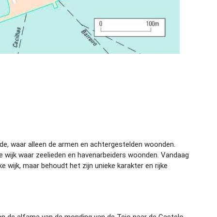
nde, waar alleen de armen en achtergestelden woonden.
lde wijk waar zeelieden en havenarbeiders woonden. Vandaag
wijk, maar behoudt het zijn unieke karakter en rijke
 van de alfama van de monding van de Tejo naar de Castelo